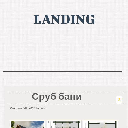
LANDING
Сруб бани
3
Февраль 28, 2014
by listic