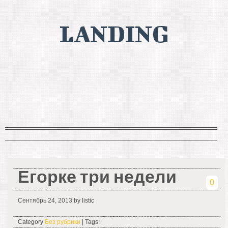
LANDING
Егорке три недели
0
Сентябрь 24, 2013
by listic
Category
Без рубрики
| Tags: